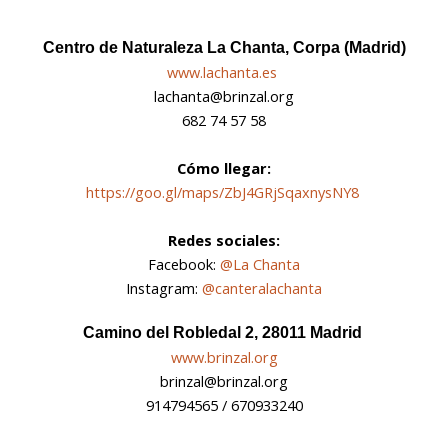
Centro de Naturaleza La Chanta, Corpa (Madrid)
www.lachanta.es
lachanta@brinzal.org
682 74 57 58
Cómo llegar:
https://goo.gl/maps/ZbJ4GRjSqaxnysNY8
Redes sociales:
Facebook:
@La Chanta
Instagram:
@canteralachanta
Camino del Robledal 2, 28011 Madrid
www.brinzal.org
brinzal@brinzal.org
914794565 / 670933240